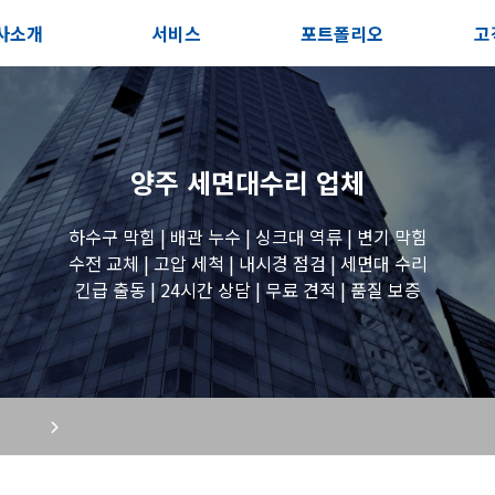
사소개
서비스
포트폴리오
고
인사말
서비스안내
전체보기
상
지사항
포스트
세면대 작업
고
양주 세면대수리
업체
시는길
변기 작업
하수구 막힘 | 배관 누수 | 싱크대 역류 | 변기 막힘
수전 교체 | 고압 세척 | 내시경 점검 | 세면대 수리
긴급 출동 | 24시간 상담 | 무료 견적 | 품질 보증
욕조 작업
원룸 수전 작업
세탁실 수전 작업